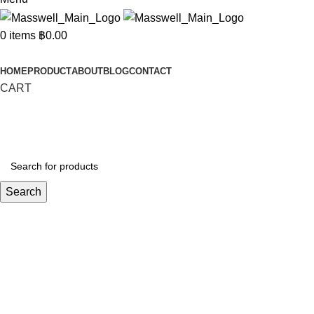
0
items
฿
0.00
Categories
HOME
PRODUCT
ABOUT
BLOG
CONTACT
CART
Search