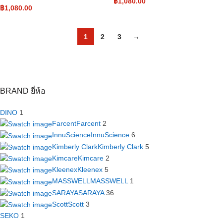
฿
1,080.00
฿
1,080.00
1
2
3
→
BRAND ยี่ห้อ
DINO
1
Farcent
Farcent
2
InnuScience
InnuScience
6
Kimberly Clark
Kimberly Clark
5
Kimcare
Kimcare
2
Kleenex
Kleenex
5
MASSWELL
MASSWELL
1
SARAYA
SARAYA
36
Scott
Scott
3
SEKO
1