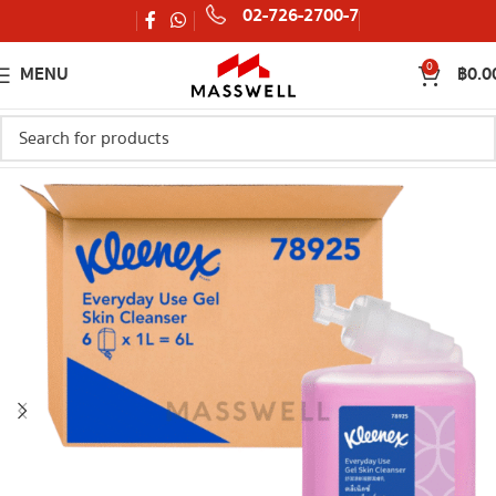
02-726-2700-7
0
MENU
฿
0.0