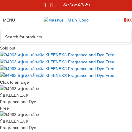
02-726-2700-7
MENU
฿
0.
Sold out
Click to enlarge