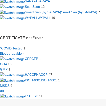
SARAYA
SARAYA
8
Scott
Scott
12
Smart San (by SARAYA)
Smart San (by SARAYA)
7
WYPALL
WYPALL
19
CERTIFICATE การรับรอง
*COVID Tested
1
Biodegradable
4
CFP
CFP
1
COA
10
GMP
1
HACCP
HACCP
47
ISO 14001
ISO 14001
1
MSDS
9
อย.
3
FSC
FSC
11