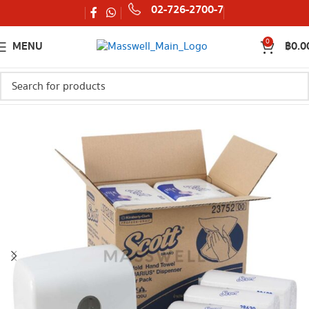
02-726-2700-7
0
MENU
฿
0.0