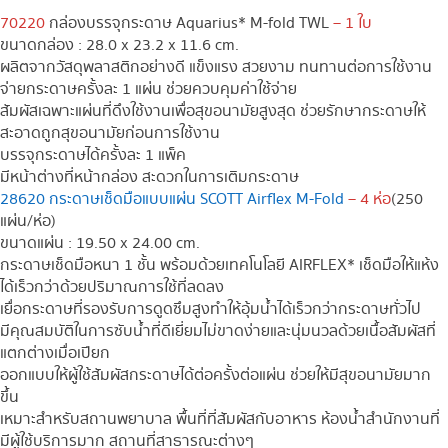
70220
กล่องบรรจุกระดาษ Aquarius* M-fold TWL
– 1 ใบ
ขนาดกล่อง : 28.0 x 23.2 x 11.6 cm.
ผลิตจากวัสดุพลาสติกอย่างดี แข็งแรง สวยงาม ทนทานต่อการใช้งาน
จ่ายกระดาษครั้งละ 1 แผ่น ช่วยควบคุมค่าใช้จ่าย
สัมผัสเฉพาะแผ่นที่ดึงใช้งานเพื่อสุขอนามัยสูงสุด ช่วยรักษากระดาษให้
สะอาดถูกสุขอนามัยก่อนการใช้งาน
บรรจุกระดาษได้ครั้งละ 1 แพ็ค
มีหน้าต่างที่หน้ากล่อง สะดวกในการเติมกระดาษ
28620 กระดาษเช็ดมือแบบแผ่น SCOTT Airflex M-Fold
– 4 ห่อ
(250
แผ่น/ห่อ)
ขนาดแผ่น : 19.50 x 24.00 cm.
กระดาษเช็ดมือหนา 1 ชั้น พร้อมด้วยเทคโนโลยี AIRFLEX* เช็ดมือให้แห้ง
ได้เร็วกว่าด้วยปริมาณการใช้ที่ลดลง
เยื่อกระดาษที่รองรับการดูดซึมสูงทำให้อุ้มน้ำได้เร็วกว่ากระดาษทั่วไป
มีคุณสมบัติในการซับน้ำที่ดีเยี่ยมไม่ขาดง่ายและนุ่มนวลด้วยเนื้อสัมผัสที่
แตกต่างเมื่อเปียก
ออกแบบให้ผู้ใช้สัมผัสกระดาษได้ต่อครั้งต่อแผ่น ช่วยให้มีสุขอนามัยมาก
ขึ้น
เหมาะสำหรับสถานพยาบาล พื้นที่ที่สัมผัสกับอาหาร ห้องน้ำสำนักงานที่
มีผู้ใช้บริการมาก สถานที่สาธารณะต่างๆ