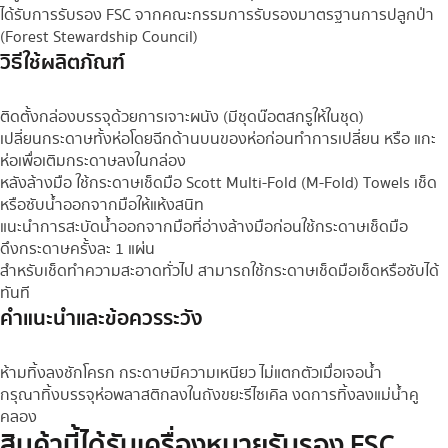
ได้รับการรับรอง FSC จากคณะกรรมการรับรองมาตรฐานการปลูกป่า
(Forest Stewardship Council)
วิธีใช้ผลิตภัณฑ์
ติดตั้งกล่องบรรจุด้วยการเจาะผนัง (มีชุดน๊อตสกรูให้ในชุด)
เปลี่ยนกระดาษทั้งห่อโดยฉีกด้านบนของห่อก่อนทำการเปลี่ยน หรือ แกะ
ห่อเพื่อเติมกระดาษลงในกล่อง
หลังล้างมือ ใช้กระดาษเช็ดมือ Scott Multi-Fold (M-Fold) Towels เช็ด
หรือซับน้ำออกจากมือให้แห้งสนิท
แนะนำการสะบัดน้ำออกจากมือที่อ่างล้างมือก่อนใช้กระดาษเช็ดมือ
ดึงกระดาษครั้งละ 1 แผ่น
สำหรับเช็ดทำความสะอาดทั่วไป สามารถใช้กระดาษเช็ดมือเช็ดหรือซับได้
ทันที
คำแนะนำและข้อควรระวัง
ห้ามทิ้งลงชักโครก กระดาษมีความเหนียว ไม่แตกตัวเมื่อเจอน้ำ
กรุณาทิ้งบรรจุห่อพลาสติกลงในถังขยะรีไซเคิล งดการทิ้งลงแม่น้ำคู
คลอง
สินค้านี้ได้รับเครื่องหมายรับรอง FSC