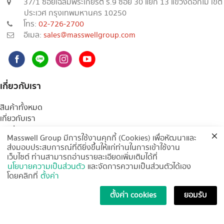
37/1 ซอยเฉลิมพระเกียรติ ร.9 ซอย 30 แยก 13 แขวงดอกไม้ เขต
ประเวศ กรุงเทพมหานคร 10250
โทร:
02-726-2700
อีเมล:
sales@masswellgroup.com
เกี่ยวกับเรา
สินค้าทั้งหมด
เกี่ยวกับเรา
ติดต่อเรา
Masswell Group มีการใช้งานคุกกี้ (Cookies) เพื่อหัฒนาและ
บทความ
ส่งมอบประสบการณ์ที่ดียิ่งขึ้นให้แก่ท่านในการเข้าใช้งาน
ร่วมงานกับเรา
เว็บไซต์ ท่านสามารถอ่านรายละเอียดเพิ่มเติมได้ที่
จำหน่ายสินค้ากับเรา
นโยบายความเป็นส่วนตัว
และจัดการความเป็นส่วนตัวได้เอง
คำถามที่พบบ่อย
โดยคลิกที่
ตั้งค่า
ตั้งค่า cookies
ยอมรับ
สินค้าของเรา
น้ำยาทำความสะอาด