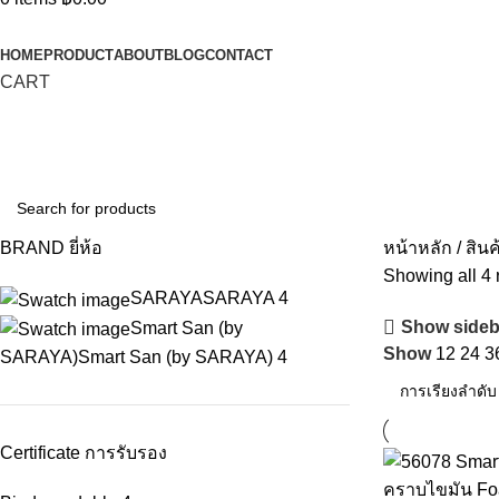
Categories
HOME
PRODUCT
ABOUT
BLOG
CONTACT
CART
BRAND ยี่ห้อ
หน้าหลัก
สินค
Showing all 4 
SARAYA
SARAYA
4
Show sideb
Smart San (by
Show
12
24
3
SARAYA)
Smart San (by SARAYA)
4
Certificate การรับรอง