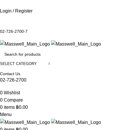
Login / Register
02-726-2700-7
SELECT CATEGORY
Contact Us
02-726-2700
0
Wishlist
0
Compare
0
items
฿
0.00
Menu
0
items
฿
0.00