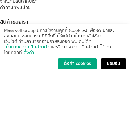
จำหน่ายสินค้ากับเรา
คำถามที่พบบ่อย
สินค้าของเรา
Masswell Group มีการใช้งานคุกกี้ (Cookies) เพื่อหัฒนาและ
น้ำยาทำความสะอาด
ส่งมอบประสบการณ์ที่ดียิ่งขึ้นให้แก่ท่านในการเข้าใช้งาน
กระดาษทิชชู่
เว็บไซต์ ท่านสามารถอ่านรายละเอียดเพิ่มเติมได้ที่
นโยบายความเป็นส่วนตัว
และจัดการความเป็นส่วนตัวได้เอง
ผลิตภัณฑ์เช็ดงานอุตสาหกรรม
โดยคลิกที่
ตั้งค่า
อุปกรณ์ทำความสะอาด
เครื่องทำความสะอาด
ตั้งค่า cookies
ยอมรับ
อุปกรณ์เพื่อสุขอนามัย
อุปกรณ์ความปลอดภัย
สินค้าอื่นๆ
สินค้าแนะนำเฉพาะกลุ่ม
บริการลูกค้า
บัญชีของฉัน
การสั่งซื้อสินค้า
การชำระเงิน