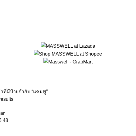
้าที่มีป้ายกำกับ “แชมพู”
results
ar
6
48