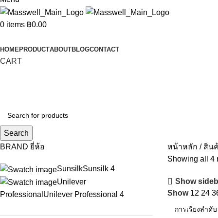
0
items
฿
0.00
Categories
HOME
PRODUCT
ABOUT
BLOG
CONTACT
CART
Search
BRAND ยี่ห้อ
หน้าหลัก
สินค
Showing all 4 
Sunsilk
Sunsilk
4
Show sideb
Unilever
Show
12
24
3
Professional
Unilever Professional
4