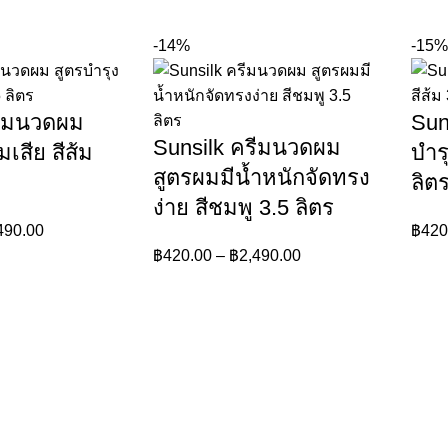
-14%
-15%
รีมนวดผม
Sun
Sunsilk ครีมนวดผม
เสีย สีส้ม
บำรุ
สูตรผมมีน้ำหนักจัดทรง
ลิต
ง่าย สีชมพู 3.5 ลิตร
490.00
฿
420
฿
420.00
–
฿
2,490.00