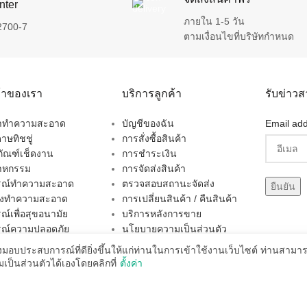
nter
ภายใน 1-5 วัน
2700-7
ตามเงื่อนไขที่บริษัทกำหนด
ค้าของเรา
บริการลูกค้า
รับข่าว
ยาทำความสะอาด
บัญชีของฉัน
Email add
าษทิชชู่
การสั่งซื้อสินค้า
ภัณฑ์เช็ดงาน
การชำระเงิน
าหกรรม
การจัดส่งสินค้า
กรณ์ทำความสะอาด
ตรวจสอบสถานะจัดส่ง
่องทำความสะอาด
การเปลี่ยนสินค้า / คืนสินค้า
รณ์เพื่อสุขอนามัย
บริการหลังการขาย
รณ์ความปลอดภัย
นโยบายความเป็นส่วนตัว
าอื่นๆ
Privacy Policy
่งมอบประสบการณ์ที่ดียิ่งขึ้นให้แก่ท่านในการเข้าใช้งานเว็บไซต์ ท่านสาม
้าแนะนำเฉพาะกลุ่ม
ป็นส่วนตัวได้เองโดยคลิกที่
ตั้งค่า
ช่องทางก