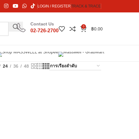
LOGIN / REGISTER
TRACK & TRACE
Contact Us
0
฿
0.00
02-726-2700
24
36
48