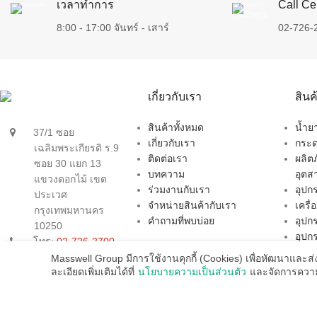
เวลาทำการ
Call Ce
8:00 - 17:00 จันทร์ - เสาร์
02-726-
เกี่ยวกับเรา
สิน
สินค้าทั้งหมด
น้ำ
37/1 ซอย
เกี่ยวกับเรา
กระด
เฉลิมพระเกียรติ ร.9
ติดต่อเรา
ผลิต
ซอย 30 แยก 13
บทความ
อุตส
แขวงดอกไม้ เขต
ร่วมงานกับเรา
อุป
ประเวศ
จำหน่ายสินค้ากับเรา
เครื
กรุงเทพมหานคร
คำถามที่พบบ่อย
อุปก
10250
อุปก
โทร:
02-726-2700
สินค้
อีเมล:
Masswell Group มีการใช้งานคุกกี้ (Cookies) เพื่อหัฒนาและส
สินค
ละเอียดเพิ่มเติมได้ที่
นโยบายความเป็นส่วนตัว
และจัดการความเ
sales@masswellgroup.com