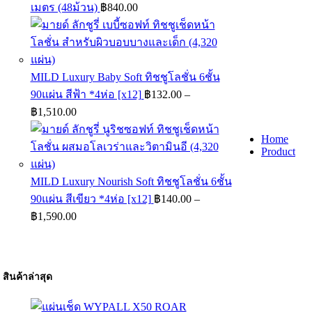
เมตร (48ม้วน)
฿
840.00
MILD Luxury Baby Soft ทิชชูโลชั่น 6ชั้น
90แผ่น สีฟ้า *4ห่อ [x12]
฿
132.00
–
Price
฿
1,510.00
range:
฿132.00
Home
through
Product
฿1,510.00
น้ำย
MILD Luxury Nourish Soft ทิชชูโลชั่น 6ชั้น
ทำค
90แผ่น สีเขียว *4ห่อ [x12]
฿
140.00
–
สะอ
Price
฿
1,590.00
Hot
range:
฿140.00
through
฿1,590.00
สินค้าล่าสุด