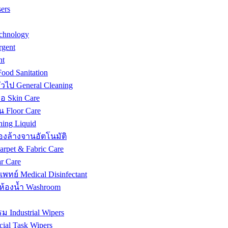
ers
chnology
rgent
nt
od Sanitation
ไป General Cleaning
 Skin Care
น Floor Care
ing Liquid
องล้างจานอัตโนมัติ
rpet & Fabric Care
r Care
พทย์ Medical Disinfectant
ห้องน้ำ Washroom
Industrial Wipers
al Task Wipers