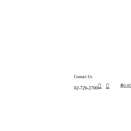
Contact Us
฿
0.0
02-726-2700