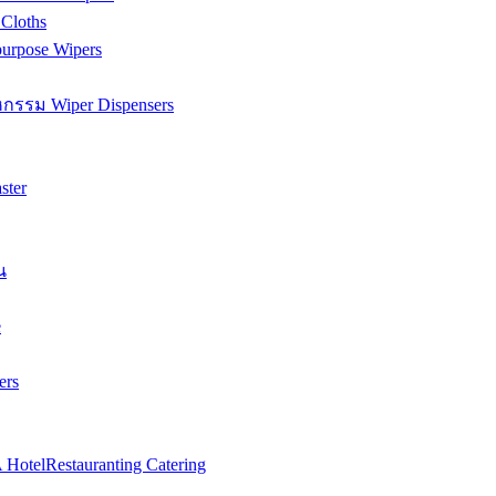
Cloths
urpose Wipers
กรรม Wiper Dispensers
ster
น
e
ers
telRestauranting Catering