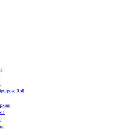
BT
T
T
urpose Roll
pkins
RT
T
sue