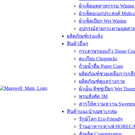
ผ้าเช็ดอุตสาหกรรม Wiping 
ผ้าเช็ดอเนกประสงค์ Multi-p
ผ้าเช็ดเปียก Wet Wiping
อุปกรณ์จ่ายกระดาษอุตสาห
ผลิตภัณฑ์เร่งแห้ง
สินค้าอื่นๆ
กระดาษรองแก้ว Tissue Coa
ตะเกียบ Chopsticks
ถ้วยน้ำดื่ม Paper Cups
ผลิตภัณฑ์ช่วยเหลือการกลื
ผลิตภัณฑ์ดูแลร่างกาย
ผ้าเย็น ทิชชู่เปียก Wet Tissu
พรมสั่งตัด 3M
สารให้ความหวาน Sweeten
สินค้าแนะนำเฉพาะกลุ่ม
รักษ์โลก Eco-Friendly
ร้านอาหาร/คาเฟ่ HORECA Ho
สั่งผลิต Customization