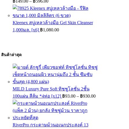
฿
149.00
–
฿
596.00
range:
฿149.00
through
Kleenex สบู่เหลวล้างมือ Gel Skin Cleanser
฿596.00
1,000มล. [x6]
฿
1,080.00
สินค้าล่าสุด
MILD Luxury Pure Soft ทิชชูโลชั่น 2ชั้น
Price
100แผ่น สีส้ม *4ห่อ [x12]
฿
93.00
–
฿
930.00
range:
฿93.00
through
฿930.00
RiverPro กระดาษม้วนอเนกประสงค์ 13