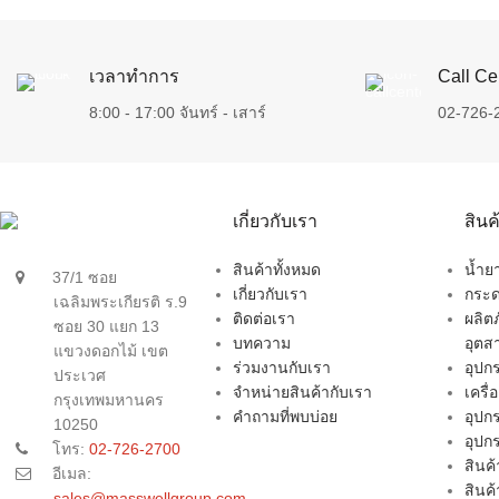
เวลาทำการ
Call Ce
8:00 - 17:00 จันทร์ - เสาร์
02-726-
เกี่ยวกับเรา
สิน
สินค้าทั้งหมด
น้ำ
37/1 ซอย
เกี่ยวกับเรา
กระด
เฉลิมพระเกียรติ ร.9
ติดต่อเรา
ผลิต
ซอย 30 แยก 13
บทความ
อุตส
แขวงดอกไม้ เขต
ร่วมงานกับเรา
อุป
ประเวศ
จำหน่ายสินค้ากับเรา
เครื
กรุงเทพมหานคร
คำถามที่พบบ่อย
อุปก
10250
อุปก
โทร:
02-726-2700
สินค้
อีเมล:
สินค
sales@masswellgroup.com