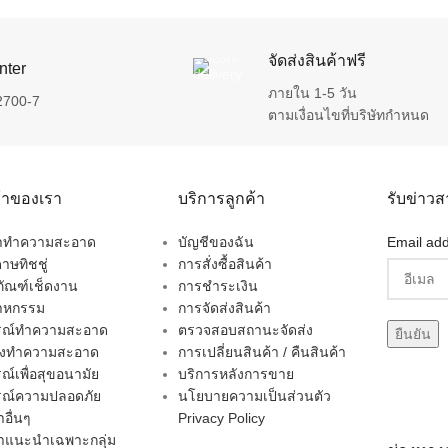
จัดส่งสินค้าฟรี
nter
ภายใน 1-5 วัน
2700-7
ตามเงื่อนไขที่บริษัทกำหนด
ค้าของเรา
บริการลูกค้า
รับข่าว
ยาทำความสะอาด
บัญชีของฉัน
Email add
าษทิชชู่
การสั่งซื้อสินค้า
ภัณฑ์เช็ดงาน
การชำระเงิน
าหกรรม
การจัดส่งสินค้า
กรณ์ทำความสะอาด
ตรวจสอบสถานะจัดส่ง
่องทำความสะอาด
การเปลี่ยนสินค้า / คืนสินค้า
รณ์เพื่อสุขอนามัย
บริการหลังการขาย
รณ์ความปลอดภัย
นโยบายความเป็นส่วนตัว
าอื่นๆ
Privacy Policy
้าแนะนำเฉพาะกลุ่ม