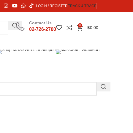
LOGIN / REGISTER
TRACK & TRACE
Contact Us
0
฿
0.00
02-726-2700