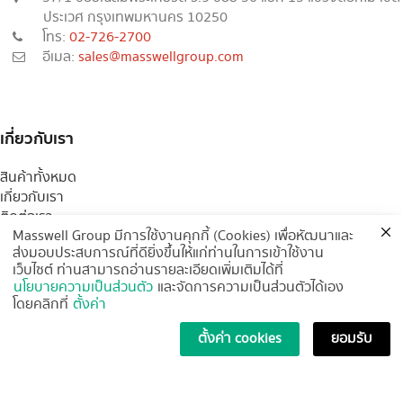
ประเวศ กรุงเทพมหานคร 10250
โทร:
02-726-2700
อีเมล:
sales@masswellgroup.com
เกี่ยวกับเรา
สินค้าทั้งหมด
เกี่ยวกับเรา
ติดต่อเรา
Masswell Group มีการใช้งานคุกกี้ (Cookies) เพื่อหัฒนาและ
บทความ
ส่งมอบประสบการณ์ที่ดียิ่งขึ้นให้แก่ท่านในการเข้าใช้งาน
ร่วมงานกับเรา
เว็บไซต์ ท่านสามารถอ่านรายละเอียดเพิ่มเติมได้ที่
จำหน่ายสินค้ากับเรา
นโยบายความเป็นส่วนตัว
และจัดการความเป็นส่วนตัวได้เอง
คำถามที่พบบ่อย
โดยคลิกที่
ตั้งค่า
สินค้าของเรา
ตั้งค่า cookies
ยอมรับ
น้ำยาทำความสะอาด
กระดาษทิชชู่