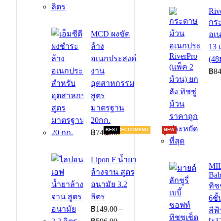
Riv
กร
MCD ผงขัด
อเ
ล้าง
13 
อเนกประสงค์
(48
งาน
฿
84
อุตสาหกรรม
สูตร
มาตรฐาน
20กก.
BEST
HOT
RECCOMEND
NEW
฿
740.00
Lipon F น้ำยา
MI
ล้างจาน สูตร
Bab
อนามัย 3.2
ทิช
ลิตร
6ชั
฿
149.00
–
สีฟ
Price
[x1