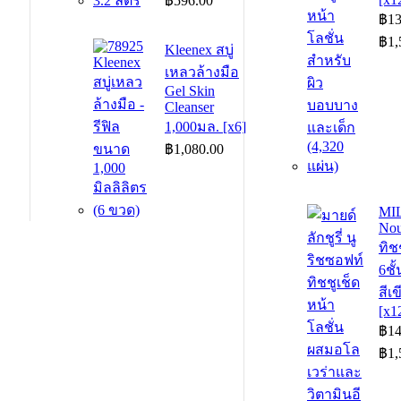
฿
596.00
range:
฿
13
฿149.00
฿
1,
Kleenex สบู่
through
฿596.00
เหลวล้างมือ
Gel Skin
Cleanser
1,000มล. [x6]
฿
1,080.00
MI
Nou
ทิช
6ชั
สีเ
[x1
฿
14
฿
1,