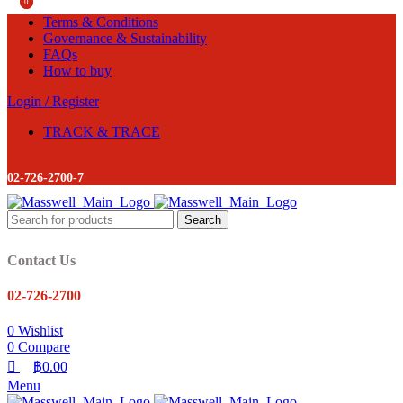
0
0
Terms & Conditions
Governance & Sustainability
FAQs
How to buy
Login / Register
TRACK & TRACE
02-726-2700-7
Search
Contact Us
02-726-2700
0
Wishlist
0
Compare
฿
0.00
Menu