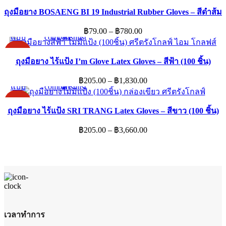
through
may
has
page
ถุงมือยาง BOSAENG BI 19 Industrial Rubber Gloves – สีดำส้ม
฿950.00
เลือก
Quick
Add
Add
be
multiple
รูป
view
to
to
chosen
Price
฿
79.00
–
฿
780.00
variants.
This
แบบ
compare
wishlist
on
range:
The
product
the
฿79.00
options
-11%
has
product
ถุงมือยาง ไร้แป้ง I’m Glove Latex Gloves – สีฟ้า (100 ชิ้น)
through
เลือก
Quick
Add
Add
may
multiple
page
฿780.00
รูป
view
to
to
be
Price
฿
205.00
–
฿
1,830.00
variants.
This
แบบ
compare
wishlist
chosen
range:
The
product
on
฿205.00
options
-11%
has
the
ถุงมือยาง ไร้แป้ง SRI TRANG Latex Gloves – สีขาว (100 ชิ้น)
through
may
multiple
product
฿1,830.00
be
Price
฿
205.00
–
฿
3,660.00
variants.
page
chosen
range:
The
on
฿205.00
options
the
through
may
product
฿3,660.00
be
page
chosen
on
the
เวลาทำการ
product