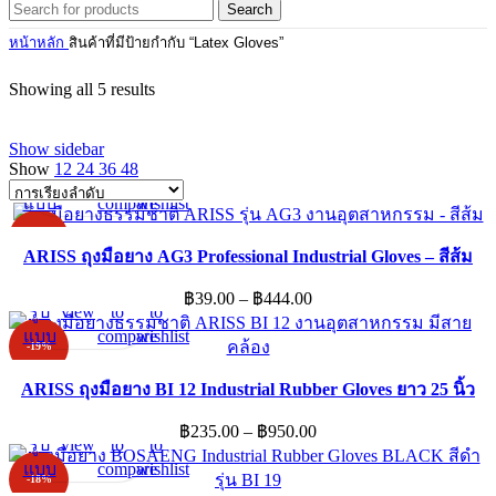
Search
หน้าหลัก
สินค้าที่มีป้ายกำกับ “Latex Gloves”
Showing all 5 results
Show sidebar
เลือก
Quick
Add
Add
Show
12
24
36
48
รูป
view
to
to
This
แบบ
compare
wishlist
product
-5%
has
ARISS ถุงมือยาง AG3 Professional Industrial Gloves – สีส้ม
multiple
เลือก
Quick
Add
Add
Price
฿
39.00
–
฿
444.00
variants.
รูป
view
to
to
range:
The
This
แบบ
compare
wishlist
฿39.00
options
-19%
product
through
may
has
ARISS ถุงมือยาง BI 12 Industrial Rubber Gloves ยาว 25 นิ้ว
฿444.00
be
multiple
เลือก
Quick
Add
Add
chosen
Price
฿
235.00
–
฿
950.00
variants.
รูป
view
to
to
on
range:
The
This
แบบ
compare
wishlist
the
฿235.00
options
-18%
product
product