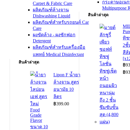
กระดาษอเนก
Carpet & Fabric Care
Multipurpose R
ผลิตภัณฑ์ล้างจาน
สินค้าล่าสุด
Dishwashing Liquid
ผลิตภัณฑ์สำหรับรถยนต์ Car
MI
Care
Pur
ผงขัดล้าง - ผงซักฟอก
ทิช
Detergent
2ชั
ผลิตภัณฑ์สำหรับเครื่องมือ
สีส
แพทย์ Medical Disinfectant
[x1
สินค้าล่าสุด
฿
93
฿
93
Lipon F น้ำยา
ล้างจาน สูตร
อนามัย 10
ลิตร
฿
399.00