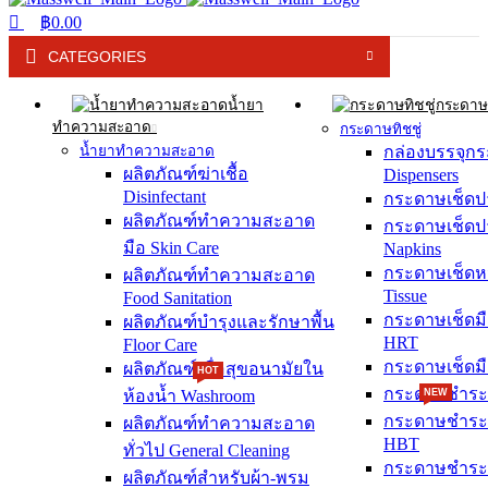
฿
0.00
CATEGORIES
น้ำยา
กระดาษท
ทำความสะอาด
กระดาษทิชชู่
น้ำยาทำความสะอาด
กล่องบรรจุก
ผลิตภัณฑ์ฆ่าเชื้อ
Dispensers
Disinfectant
กระดาษเช็ดป
ผลิตภัณฑ์ทำความสะอาด
กระดาษเช็ดปา
มือ Skin Care
Napkins
กระดาษเช็ดหน
ผลิตภัณฑ์ทำความสะอาด
Tissue
Food Sanitation
กระดาษเช็ดม
ผลิตภัณฑ์บำรุงและรักษาพื้น
HRT
Floor Care
กระดาษเช็ดม
ผลิตภัณฑ์เพื่อสุขอนามัยใน
HOT
กระดาษชำระม
ห้องน้ำ Washroom
NEW
กระดาษชำระ
ผลิตภัณฑ์ทำความสะอาด
HBT
ทั่วไป General Cleaning
กระดาษชำระม
ผลิตภัณฑ์สำหรับผ้า-พรม