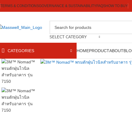
TERMS & CONDITIONS
GOVERNANCE & SUSTAINABILITY
FAQS
HOW TO BUY
SELECT CATEGORY
CATEGORIES
HOME
PRODUCT
ABOUT
BL
Click to enlarge