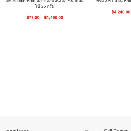
3M Scotch-Brite ฝอยขัดสแตนเลส ขนาดจัม
พรม 3M กันลื่น En
โบ้ 25 กรัม
฿
4,240.00
฿
77.00
–
฿
1,490.00