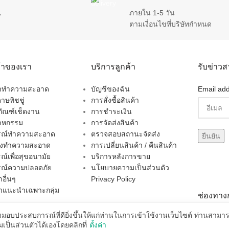
ภายใน 1-5 วัน
7
ตามเงื่อนไขที่บริษัทกำหนด
ค้าของเรา
บริการลูกค้า
รับข่าว
ยาทำความสะอาด
บัญชีของฉัน
Email add
าษทิชชู่
การสั่งซื้อสินค้า
ภัณฑ์เช็ดงาน
การชำระเงิน
าหกรรม
การจัดส่งสินค้า
กรณ์ทำความสะอาด
ตรวจสอบสถานะจัดส่ง
่องทำความสะอาด
การเปลี่ยนสินค้า / คืนสินค้า
รณ์เพื่อสุขอนามัย
บริการหลังการขาย
รณ์ความปลอดภัย
นโยบายความเป็นส่วนตัว
าอื่นๆ
Privacy Policy
้าแนะนำเฉพาะกลุ่ม
ช่องทางก
่งมอบประสบการณ์ที่ดียิ่งขึ้นให้แก่ท่านในการเข้าใช้งานเว็บไซต์ ท่านสาม
ป็นส่วนตัวได้เองโดยคลิกที่
ตั้งค่า