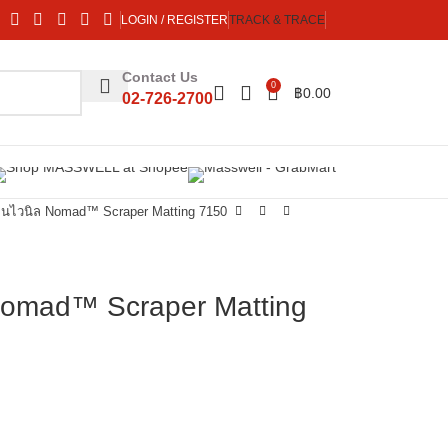
LOGIN / REGISTER
TRACK & TRACE
Contact Us
0
฿
0.00
02-726-2700
ุ่นไวนิล Nomad™ Scraper Matting 7150
 Nomad™ Scraper Matting