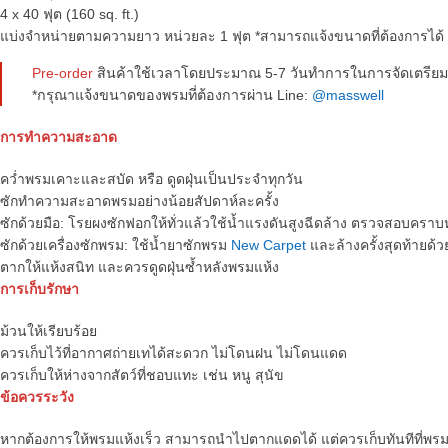
4 x 40 ฟุต (160 sq. ft.)
แบ่งจำหน่ายตามความยาว หน่วยละ 1 ฟุต *สามารถแจ้งขนาดที่ต้องการได้
Pre-order
สินค้าใช้เวลาโดยประมาณ 5-7 วันทำการในการจัดเตรียม
*กรุณาแจ้งขนาดของพรมที่ต้องการผ่าน Line:
@masswell
การทำความสะอาด
คว่ำพรมเคาะและสบัด หรือ ดูดฝุ่นเป็นประจำทุกวัน
ซักทำความสะอาดพรมอย่างน้อยสัปดาห์ละครั้ง
ซักด้วยมือ: โรยผงซักฟอกให้ทั่วแล้วใช้น้ำแรงดันสูงฉีดล้าง ตรวจสอบครา
ซักด้วยเครื่องซักพรม: ใช้น้ำยาซักพรม
New Carpet
และล้างครั้งสุดท้ายด้วย
ตากให้แห้งสนิท และควรดูดฝุ่นซ้ำหลังพรมแห้ง
การเก็บรักษา
ม้วนให้เรียบร้อย
ควรเก็บไว้ที่อากาศถ่ายเทได้สะดวก ไม่โดนฝน ไม่โดนแดด
ควรเก็บให้ห่างจากสัตว์ที่ชอบแทะ เช่น หนู สุนัข
ข้อควรระวัง
หากต้องการให้พรมแห้งเร็ว สามารถนำไปตากแดดได้ แต่ควรเก็บทันทีที่พรม