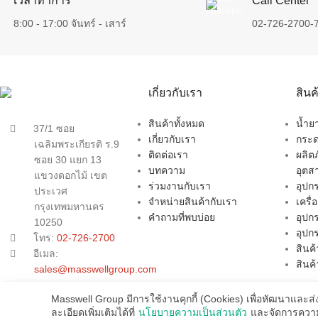
เวลาทำการ
Call Center
8:00 - 17:00 จันทร์ - เสาร์
02-726-2700-
เกี่ยวกับเรา
สิน
สินค้าทั้งหมด
น้ำ
37/1 ซอย
เกี่ยวกับเรา
กระด
เฉลิมพระเกียรติ ร.9
ติดต่อเรา
ผลิต
ซอย 30 แยก 13
บทความ
อุตส
แขวงดอกไม้ เขต
ร่วมงานกับเรา
อุป
ประเวศ
จำหน่ายสินค้ากับเรา
เครื
กรุงเทพมหานคร
คำถามที่พบบ่อย
อุปก
10250
อุปก
โทร:
02-726-2700
สินค้
อีเมล:
สินค
sales@masswellgroup.com
Masswell Group มีการใช้งานคุกกี้ (Cookies) เพื่อหัฒนาและส
ละเอียดเพิ่มเติมได้ที่
นโยบายความเป็นส่วนตัว
และจัดการความเ