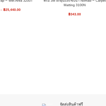
trap™ Wet Area 3200T
พรม 3M ดักฝุ่นและซับน้ำ Nomad™ Carpet
Matting 3100N
–
฿
25,440.00
฿
343.00
จัดส่งสินค้าฟรี