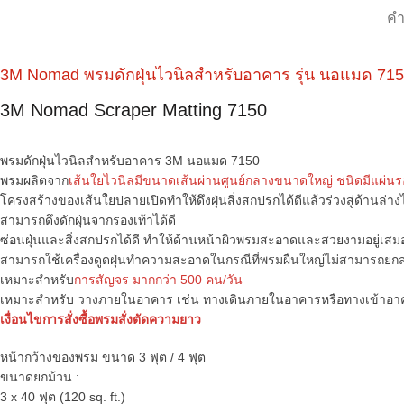
คำ
3M Nomad พรมดักฝุ่นไวนิลสำหรับอาคาร รุ่น นอแมด 71
3M Nomad Scraper Matting 7150
พรมดักฝุ่นไวนิลสำหรับอาคาร 3M นอแมด 7150
พรมผลิตจาก
เส้นใยไวนิลมีขนาดเส้นผ่านศูนย์กลางขนาดใหญ่
ชนิดมีแผ่นร
โครงสร้างของเส้นใยปลายเปิดทำให้ดึงฝุ่นสิ่งสกปรกได้ดีแล้วร่วงสู่ด้านล่าง
สามารถดึงดักฝุ่นจากรองเท้าได้ดี
ซ่อนฝุ่นและสิ่งสกปรกได้ดี ทำให้ด้านหน้าผิวพรมสะอาดและสวยงามอยู่เสม
สามารถใช้เครื่องดูดฝุ่นทำความสะอาดในกรณีที่พรมผืนใหญ่ไม่สามารถยก
เหมาะสำหรับ
การสัญจร มากกว่า 500 คน/วัน
เหมาะสำหรับ วางภายในอาคาร เช่น ทางเดินภายในอาคารหรือทางเข้าอา
เงื่อนไขการสั่งซื้อพรมสั่งตัดความยาว
หน้ากว้างของพรม ขนาด 3 ฟุต / 4 ฟุต
ขนาดยกม้วน :
3 x 40 ฟุต (120 sq. ft.)