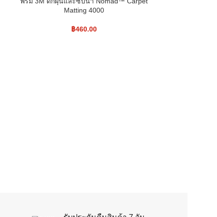
พรม 3M ดักฝุ่นและซับน้ำ Nomad™ Carpet
Matting 4000
฿
460.00
พรม 3M ดักฝุ่น
M