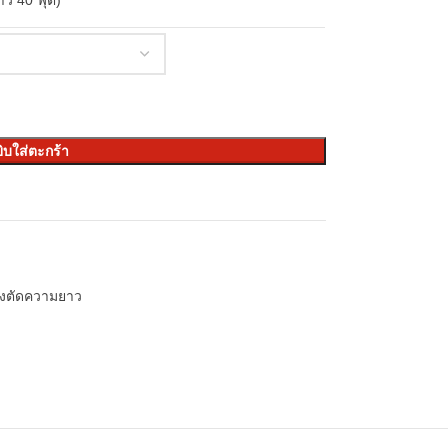
ว 40 ฟุต)
ิบใส่ตะกร้า
่งตัดความยาว