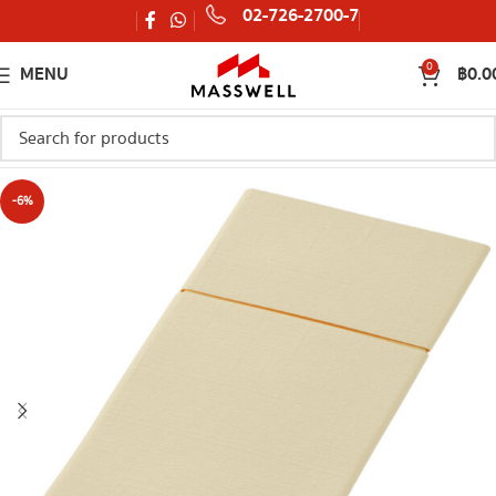
02-726-2700-7
0
MENU
฿
0.0
-6%