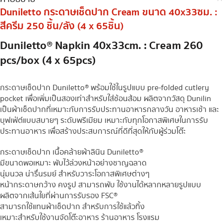
Duniletto กระดาษเช็ดปาก Cream ขนาด 40x33ซม. :
สีครีม 250 ชิ้น/ลัง (4 x 65ชิ้น)
Duniletto® Napkin 40x33cm. : Cream 260
pcs/box (4 x 65pcs)
กระดาษเช็ดปาก Duniletto® พร้อมใช้ในรูปแบบ pre-folded cutlery
pocket เพื่อเพิ่มเป็นสองเท่าสำหรับใส่ช้อนส้อม ผลิตจากวัสดุ Dunilin
เป็นผ้าเช็ดปากที่เหมาะกับการรับประทานอาหารกลางวัน อาหารเช้า และ
บุฟเฟ่ต์แบบสบายๆ ระดับพรีเมียม เหมาะกับทุกโอกาสพิเศษในการรับ
ประทานอาหาร เพื่อสร้างประสบการณ์ที่ดีที่สุดให้กับผู้ร่วมโต๊ะ
กระดาษเช็ดปาก เนื้อคล้ายผ้าลินิน Duniletto®
มีขนาดพอเหมาะ พับไว้ล่วงหน้าอย่างชาญฉลาด
นุ่มนวล น่ารื่นรมย์ สำหรับวาระโอกาสพิเศษต่างๆ
หน้ากระดาษกว้าง คงรูป สามารถพับ ใช้งานได้หลากหลายรูปแบบ
ผลิตจากเส้นใยที่ผ่านการรับรอง FSC®
สามารถใช้แทนผ้าเช็ดปาก สำหรับการใช้แล้วทิ้ง
เหมาะสำหรับใช้งานจัดโต๊ะอาหาร ร้านอาหาร โรงแรม