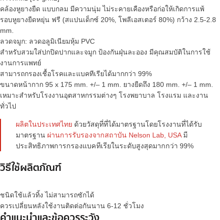
คล้องหูยางยืด แบบกลม มีความนุ่ม ไม่ระคายเคืองหรือก่อให้เกิดการแพ้
รอบหูยางยืดหยุ่น ฟรี (สแปนเด็กซ์ 20%, โพลีเอสเตอร์ 80%) กว้าง 2.5-2.8
mm.
ลวดจมูก: ลวดอลูมิเนียมหุ้ม PVC
สำหรับสวมใส่ปกปิดปากและจมูก ป้องกันฝุ่นละออง มีคุณสมบัติในการใช้
งานการแพทย์
สามารถกรองเชื้อโรคและแบคทีเรียได้มากกว่า 99%
ขนาดหน้ากาก 95 x 175 mm. +/– 1 mm. ยางยืดถึง 180 mm. +/– 1 mm.
เหมาะสำหรับโรงงานอุตสาหกรรมต่างๆ โรงพยาบาล โรงแรม และงาน
ทั่วไป
ผลิตในประเทศไทย
ด้วยวัสดุที่ที่ได้มาตรฐานโดยโรงงานที่ได้รับ
มาตรฐาน
ผ่านการรับรองจากสถาบัน Nelson Lab, USA
มี
ประสิทธิภาพการกรองแบคทีเรียในระดับสูงสุดมากกว่า 99%
วิธีใช้ผลิตภัณฑ์
ชนิดใช้แล้วทิ้ง ไม่สามารถซักได้
ควรเปลี่ยนหลังใช้งานติดต่อกันนาน 6-12 ชั่วโมง
คำแนะนำและข้อควรระวัง