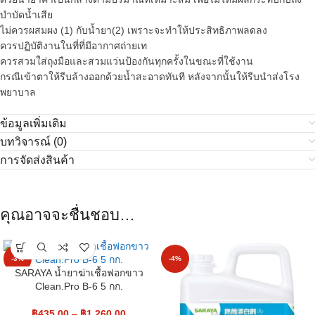
บำบัดน้ำเสีย
ไม่ควรผสมผง (1) กับน้ำยา(2) เพราะจะทำให้ประสิทธิภาพลดลง
ควรปฏิบัติงานในที่ที่มีอากาศถ่ายเท
ควรสวมใส่ถุงมือและสวมแว่นป้องกันทุกครั้งในขณะที่ใช้งาน
กรณีเข้าตาให้รีบล้างออกด้วยน้ำสะอาดทันที หลังจากนั้นให้รีบนำส่งโรง
พยาบาล
ข้อมูลเพิ่มเติม
บทวิจารณ์ (0)
การจัดส่งสินค้า
คุณอาจจะชื่นชอบ…
-3%
-4%
SARAYA น้ำยาฆ่าเชื้อฟอกขาว
Clean.Pro B-6 5 กก.
฿
435.00
–
฿
1,260.00