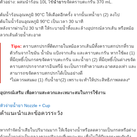
ตัวอย่าง: ผสมน้ำร้อน 10L ใช้
น้ำยา
ขจัดคราบตะกรัน 370 mL.
ต้มน้ำร้อนอุณหภูมิ 90°C ให้เดือดอีกครั้ง จากนั้นเทน้ำยา (2) ลงไป
ต้มในน้ำร้อนอุณหภูมิ 90°C เป็นเวลา 30 นาที
หลังจากผ่านไป 30 นาที ให้ระบายน้ำทิ้งและล้างอุปกรณ์ลวกเส้น หรือหม้อ
ลวกเส้นด้วยน้ำสะอาด
Tips:
คราบสกปรกที่ติดภายในหม้อลวกเส้นมีทั้งคราบสกปรกที่รวม
ตัวกันจากไขมัน น้ำมัน แป้งจากเส้น และคราบตะกรัน หากใช้ผง (1)
ที่มีฤทธิ์เป็นกรดขจัดคราบตะกรัน และน้ำยา (2) ที่มีฤทธิ์เป็นด่างขจัด
คราบสกปรกจากสารอินทรีย์ จะเป็นการทำความสะอาดสองเท่า และ
สามารถขจัดคราบสกปรกได้เป็นอย่างดี
*ไม่ควรผสมผง (1) กับน้ำยา(2) เพราะจะทำให้ประสิทธิภาพลดลง*
อุปกรณ์เสริม เพื่อความสะดวกและเหมาะสมในการใช้งาน
หัวจ่ายน้ำยา Nozzle + Cup
คำแนะนำและข้อควรระวัง
หากกำจัดน้ำเสียในปริมาณมาก ให้เจือจางน้ำหรือลดความเป็นกรดหรือด่าง
ด้วยน้ำยาค่าเป็นกลางตามปริมาณที่เหมาะสม เพื่อไม่ให้มีผลกระทบกับถัง