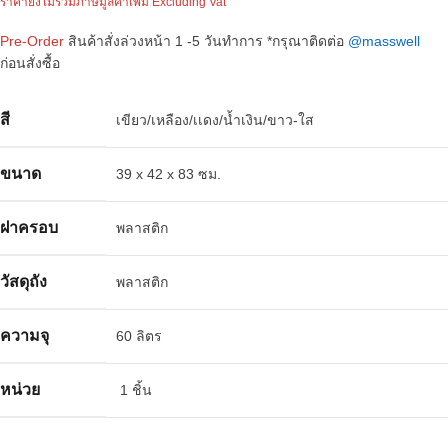
ราคายังไม่รวมภาษีมูลค่าเพิ่ม Excluding Vat
Pre-Order
สินค้าสั่งล่วงหน้า 1 -5 วันทำการ *กรุณาติดต่อ
@masswell
ก่อนสั่งซื้อ
สี
เขียว/เหลือง/เเดง/น้ำเงิน/ขาว-ใส
ขนาด
39 x 42 x 83 ซม.
ฝาครอบ
พลาสติก
วัสดุถัง
พลาสติก
ความจุ
60 ลิตร
หน่วย
1 ชิ้น