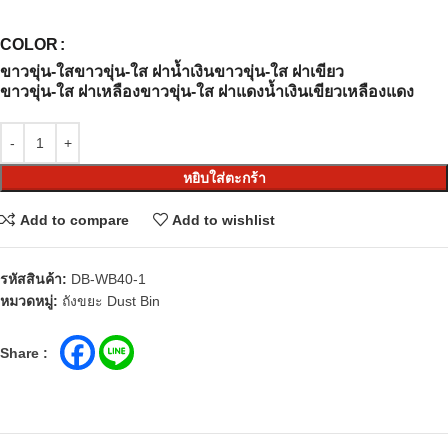
COLOR
ขาวขุ่น-ใส
ขาวขุ่น-ใส ฝาน้ำเงิน
ขาวขุ่น-ใส ฝาเขียว
ขาวขุ่น-ใส ฝาเหลือง
ขาวขุ่น-ใส ฝาแดง
น้ำเงิน
เขียว
เหลือง
แดง
หยิบใส่ตะกร้า
Add to compare
Add to wishlist
รหัสสินค้า:
DB-WB40-1
หมวดหมู่:
ถังขยะ Dust Bin
Share :