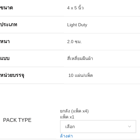
ขนาด
4 x 5 นิ้ว
ประเภท
Light Duty
หนา
2.0 ซม.
แบบ
สี่เหลี่ยมผืนผ้า
หน่วยบรรจุ
10 แผ่น/แพ็ค
ยกลัง (แพ็ค x4)
แพ็ค x1
PACK TYPE
ล้างค่า