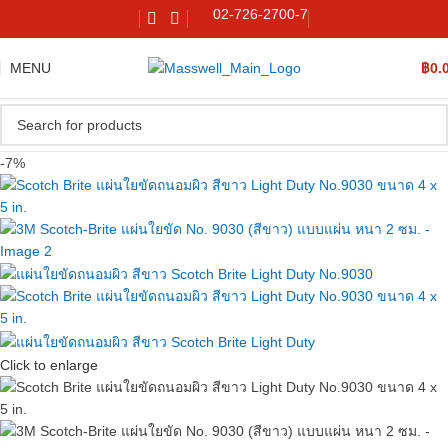
02-726-2700-7
MENU
฿
0.
-7%
Click to enlarge