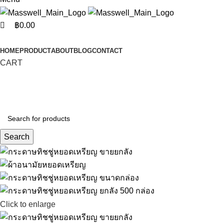
฿
0.00
Categories
HOME
PRODUCT
ABOUT
BLOG
CONTACT
CART
Search
Click to enlarge