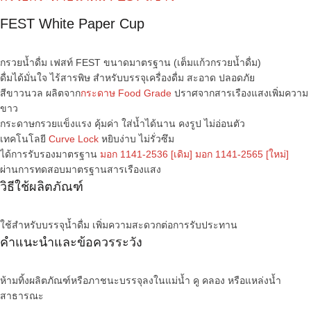
FEST White Paper Cup
กรวยน้ำดื่ม เฟสท์ FEST ขนาดมาตรฐาน (เต็มแก้วกรวยน้ำดื่ม)
ดื่มได้มั่นใจ ไร้สารพิษ สำหรับบรรจุเครื่องดื่ม สะอาด ปลอดภัย
สีขาวนวล ผลิตจาก
กระดาษ Food Grade
ปราศจากสารเรืองแสงเพิ่มความ
ขาว
กระดาษกรวยแข็งแรง คุ้มค่า ใส่น้ำได้นาน คงรูป ไม่อ่อนตัว
เทคโนโลยี
Curve Lock
หยิบง่าบ ไม่รั่วซึม
ได้การรับรองมาตรฐาน
มอก 1141-2536 [เดิม] มอก 1141-2565 [ใหม่]
ผ่านการทดสอบมาตรฐานสารเรืองแสง
วิธีใช้ผลิตภัณฑ์
ใช้สำหรับบรรจุน้ำดื่ม เพิ่มความสะดวกต่อการรับประทาน
คำแนะนำและข้อควรระวัง
ห้ามทิ้งผลิตภัณฑ์หรือภาชนะบรรจุลงในแม่น้ำ คู คลอง หรือแหล่งน้ำ
สาธารณะ