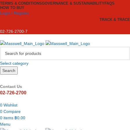
TERMS & CONDITIONS
GOVERNANCE & SUSTAINABILITY
FAQS
HOW TO BUY
Login / Register
TRACK & TRACE
02-726-2700-7
Select category
Search
Contact Us
02-726-2700
0
Wishlist
0
Compare
0
items
฿
0.00
Menu