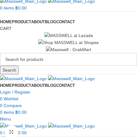
0
items
฿
0.00
Categories
HOME
PRODUCT
ABOUT
BLOG
CONTACT
CART
Search
HOME
PRODUCT
ABOUT
BLOG
CONTACT
Login / Register
0
Wishlist
0
Compare
0
items
฿
0.00
Menu
Click to enlarge
0
items
฿
0.00