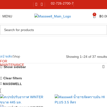
02-726-2700-7
0
MENU
฿
0.0
CHEMICALS
&
PRODUCTS
Showing 1–24 of 37 results
หน้าหลัก
Shop
FOR
MAINTENANCE
Show sidebar
Clear filters
MASSWELL