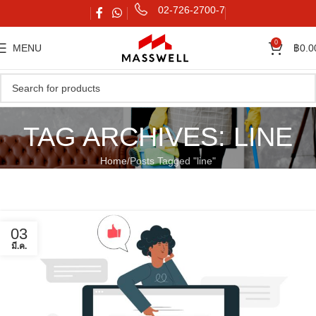
02-726-2700-7
0
MENU
฿
0.0
TAG ARCHIVES: LINE
Home
Posts Tagged "line"
03
มี.ค.