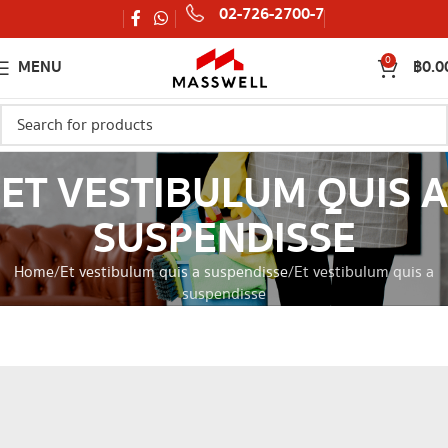
02-726-2700-7
0
MENU
฿
0.0
ET VESTIBULUM QUIS A
SUSPENDISSE
Home
Et vestibulum quis a suspendisse
Et vestibulum quis a
suspendisse