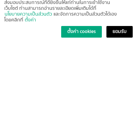
ส่งมอบประสบการณ์ที่ดียิ่งขึ้นให้แก่ท่านในการเข้าใช้งาน
เงื่อนไขเป็นไปตามที่บริษัทกำหนด
เว็บไซต์ ท่านสามารถอ่านรายละเอียดเพิ่มเติมได้ที่
นโยบายความเป็นส่วนตัว
และจัดการความเป็นส่วนตัวได้เอง
โดยคลิกที่
ตั้งค่า
ตั้งค่า cookies
ยอมรับ
37/1 ซอยเฉลิมพระเกียรติ ร.9 ซอย 30 แยก 13 แขวงดอกไม้ เขต
ประเวศ กรุงเทพมหานคร 10250
โทร:
02-726-2700
อีเมล:
sales@masswellgroup.com