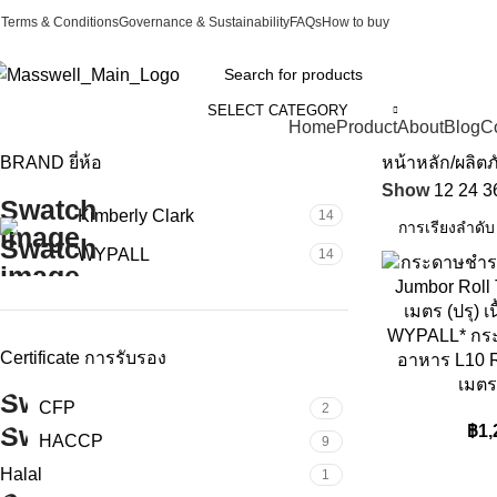
Terms & Conditions
Governance & Sustainability
FAQs
How to buy
SELECT CATEGORY
Categories
Home
Product
About
Blog
C
BRAND ยี่ห้อ
หน้าหลัก
ผลิต
Show
12
24
3
Kimberly Clark
14
WYPALL
14
WYPALL* กระ
Certificate การรับรอง
อาหาร L10 R
เมตร
CFP
2
฿
1,
HACCP
9
Halal
1