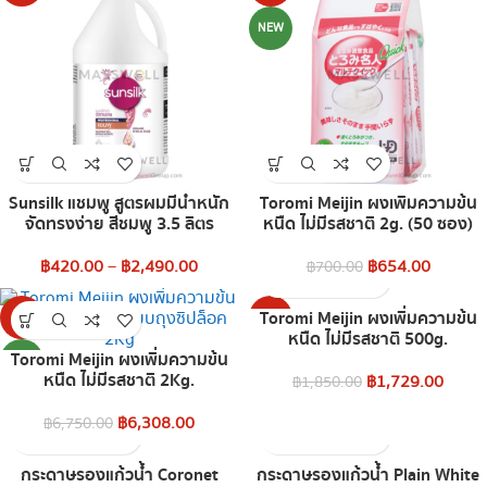
NEW
Sunsilk แชมพู สูตรผมมีน้ำหนัก
Toromi Meijin ผงเพิ่มความข้น
จัดทรงง่าย สีชมพู 3.5 ลิตร
หนืด ไม่มีรสชาติ 2g. (50 ซอง)
฿
420.00
–
฿
2,490.00
฿
654.00
฿
700.00
Toromi Meijin ผงเพิ่มความข้น
-7%
-7%
หนืด ไม่มีรสชาติ 500g.
Toromi Meijin ผงเพิ่มความข้น
NEW
NEW
หนืด ไม่มีรสชาติ 2Kg.
฿
1,729.00
฿
1,850.00
฿
6,308.00
฿
6,750.00
กระดาษรองแก้วน้ำ Coronet
กระดาษรองแก้วน้ำ Plain White