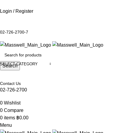
Login / Register
02-726-2700-7
SELECT CATEGORY
Search
Contact Us
02-726-2700
0
Wishlist
0
Compare
0
items
฿
0.00
Menu