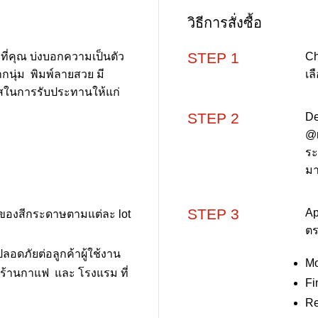
วิธีการสั่งซื้อ
STEP 1
ี่คุณ บ่งบอกความเป็นตัว
Ch
ากนุ่ม พิมพ์ลายสวย มี
เล
รสในการรับประทานให้แก่
STEP 2
De
@m
ระ
มา
STEP 3
Ap
างของสีกระดาษตามแต่ละ lot
ตร
ลอดภัยต่อลูกค้าผู้ใช้งาน
Mo
่ ร้านกาแฟ และ โรงแรม ที่
Fi
Re