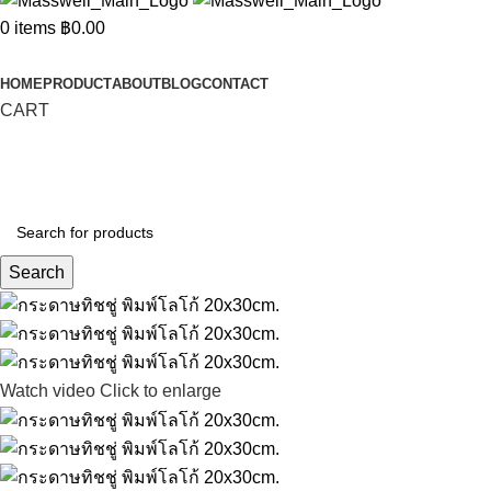
0
items
฿
0.00
Categories
HOME
PRODUCT
ABOUT
BLOG
CONTACT
CART
Search
Watch video
Click to enlarge