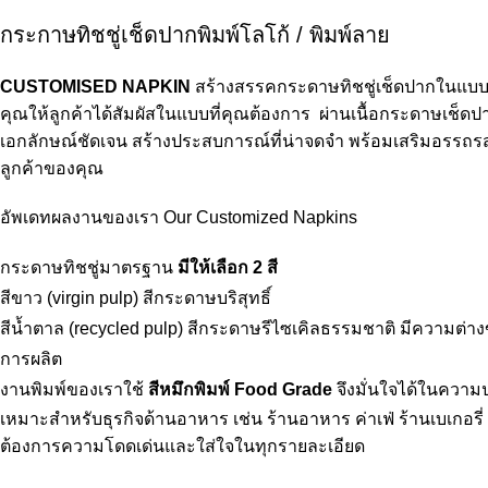
กระกาษทิชชู่เช็ดปากพิมพ์โลโก้ / พิมพ์ลาย
CUSTOMISED NAPKIN
สร้างสรรคกระดาษทิชชู่เช็ดปากในแบบท
คุณให้ลูกค้าได้สัมผัสในแบบที่คุณต้องการ ผ่านเนื้อกระดาษเช็ดป
เอกลักษณ์ชัดเจน สร้างประสบการณ์ที่น่าจดจำ พร้อมเสริมอรรถ
ลูกค้าของคุณ
อัพเดทผลงานของเรา
Our Customized Napkins
กระดาษทิชชู่มาตรฐาน
มีให้เลือก 2 สี
สีขาว (virgin pulp) สีกระดาษบริสุทธิ์
สีน้ำตาล (recycled pulp) สีกระดาษรีไซเคิลธรรมชาติ มีความต่
การผลิต
งานพิมพ์ของเราใช้
สีหมึกพิมพ์ Food Grade
จึงมั่นใจได้ในความป
เหมาะสำหรับธุรกิจด้านอาหาร เช่น ร้านอาหาร ค่าเฟ่ ร้านเบเกอรี
ต้องการความโดดเด่นและใส่ใจในทุกรายละเอียด