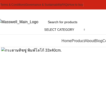
Terms & Conditions
Governance & Sustainability
FAQs
How to buy
SELECT CATEGORY
Watch video
Categories
Home
Product
About
Blog
C
Click to enlarge