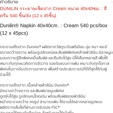
คำอธิบาย
DUNILIN กระดาษเช็ดปาก Cream ขนาด 40x40ซม. : สี
ครีม 540 ชิ้น/ลัง (12 x 45ชิ้น)
Dunilin® Napkin 40x40cm. : Cream 540 pcs/box
(12 x 45pcs)
กระดาษเช็ดปาก Dunilin® ผลิตจากวัสดุระดับพรีเมียม นุ่ม หนา และมี
ขนาดกว้างขวาง พร้อมรูปลักษณ์และสัมผัสพิเศษคล้ายผ้าลินิน มีลายนูน
มอบความรู้สึกพิเศษเมื่อสัมผัส และซึมซับได้สูง มีให้เลือกหลายสี เพื่อให้
เหมาะกับทุกแนวคิดการจัดวาง รองรับแบบการพับ เหมาะกับทุกโอกาส
พิเศษในการรับประทานอาหาร เพื่อสร้างประสบการณ์ที่ดีที่สุดให้กับผู้
ร่วมโต๊ะ
กระดาษเช็ดปาก เนื้อคล้ายผ้าลินิน Dunilin®
มีขนาดกว้างขวาง และพิมพ์ลายนูนพิเศษ
ดูดซับได้สูง รูปลักษณ์โดดเด่น พร้อมสัมผัสของผ้าลินิน
หน้ากระดาษกว้าง คงรูป สามารถพับ ใช้งานได้หลากหลายรูปแบบ
ผลิตจากเส้นใยที่ผ่านการรับรอง FSC®