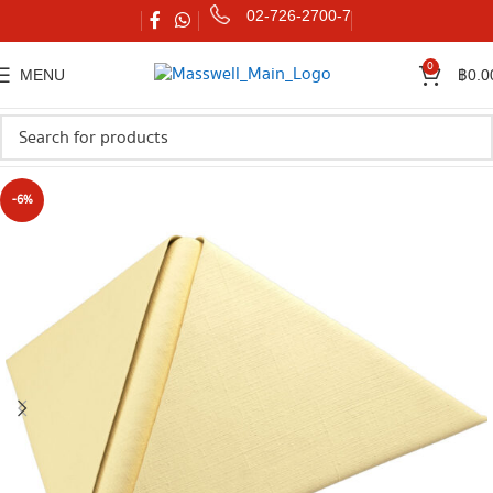
02-726-2700-7
0
MENU
฿
0.0
-6%