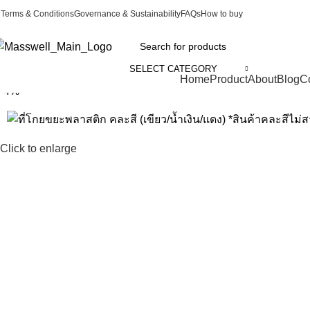
Terms & Conditions
Governance & Sustainability
FAQs
How to buy
SELECT CATEGORY
Categories
Home
Product
About
Blog
C
-4%
Click to enlarge