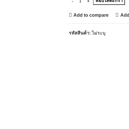
หยิบใส่ตะกร้า
Add to compare
Add 
รหัสสินค้า:
ไม่ระบุ
หมวดหมู่:
ไม้กวาด - ที่โกยขย
Share :
คำอธิบาย
ข้อมูลเพิ่มเติม
บทวิจารณ์ (0)
การจัดส่งสินค้า
ไม่สามารถระบุสีได้
*Color selection is not available