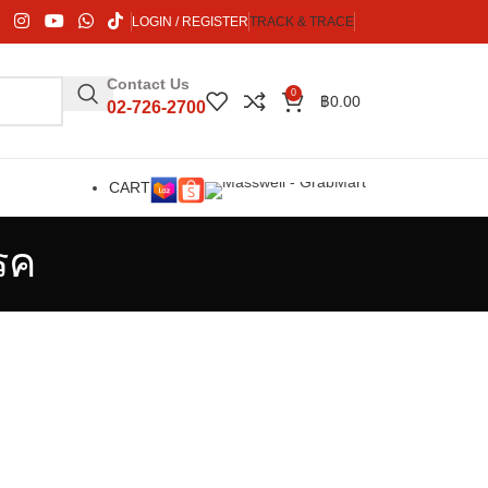
LOGIN / REGISTER
TRACK & TRACE
Contact Us
0
฿
0.00
02-726-2700
CART
รค