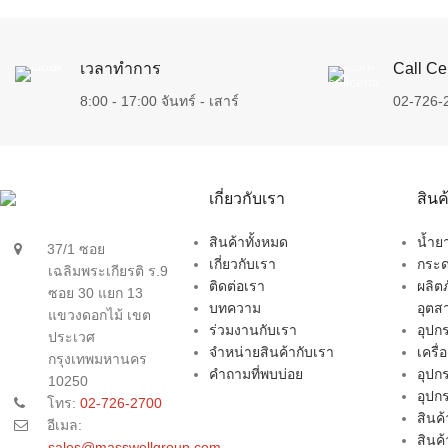
เวลาทำการ
Call Ce
8:00 - 17:00 จันทร์ - เสาร์
02-726-
เกี่ยวกับเรา
สิน
สินค้าทั้งหมด
น้ำ
37/1 ซอย
เกี่ยวกับเรา
กระด
เฉลิมพระเกียรติ ร.9
ติดต่อเรา
ผลิต
ซอย 30 แยก 13
บทความ
อุตส
แขวงดอกไม้ เขต
ร่วมงานกับเรา
อุป
ประเวศ
จำหน่ายสินค้ากับเรา
เครื
กรุงเทพมหานคร
คำถามที่พบบ่อย
อุปก
10250
อุปก
โทร:
02-726-2700
สินค้
อีเมล:
สินค
sales@masswellgroup.com