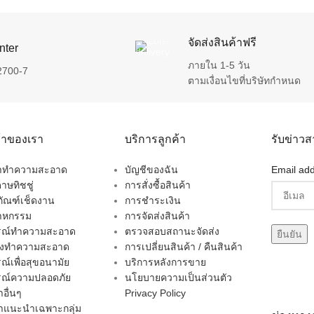
จัดส่งสินค้าฟรี
nter
ภายใน 1-5 วัน
2700-7
ตามเงื่อนไขที่บริษัทกำหนด
ค้าของเรา
บริการลูกค้า
รับข่าว
ยาทำความสะอาด
บัญชีของฉัน
Email add
าษทิชชู่
การสั่งซื้อสินค้า
ภัณฑ์เช็ดงาน
การชำระเงิน
าหกรรม
การจัดส่งสินค้า
กรณ์ทำความสะอาด
ตรวจสอบสถานะจัดส่ง
่องทำความสะอาด
การเปลี่ยนสินค้า / คืนสินค้า
รณ์เพื่อสุขอนามัย
บริการหลังการขาย
รณ์ความปลอดภัย
นโยบายความเป็นส่วนตัว
าอื่นๆ
Privacy Policy
้าแนะนำเฉพาะกลุ่ม