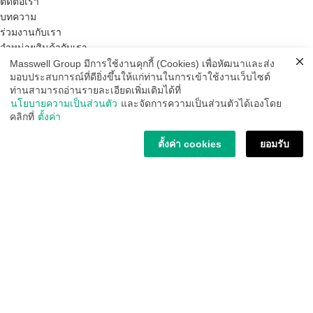
ติดต่อเรา
บทความ
ร่วมงานกับเรา
จำหน่ายสินค้ากับเรา
คำถามที่พบบ่อย
Masswell Group มีการใช้งานคุกกี้ (Cookies) เพื่อหัฒนาและส่ง
มอบประสบการณ์ที่ดียิ่งขึ้นให้แก่ท่านในการเข้าใช้งานเว็บไซต์
ท่านสามารถอ่านรายละเอียดเพิ่มเติมได้ที่
สินค้าของเรา
นโยบายความเป็นส่วนตัว
และจัดการความเป็นส่วนตัวได้เองโดย
คลิกที่
ตั้งค่า
น้ำยาทำความสะอาด
กระดาษทิชชู่
ตั้งค่า cookies
ยอมรับ
ผลิตภัณฑ์เช็ดงานอุตสาหกรรม
อุปกรณ์ทำความสะอาด
เครื่องทำความสะอาด
อุปกรณ์เพื่อสุขอนามัย
อุปกรณ์ความปลอดภัย
สินค้าอื่นๆ
สินค้าแนะนำเฉพาะกลุ่ม
บริการลูกค้า