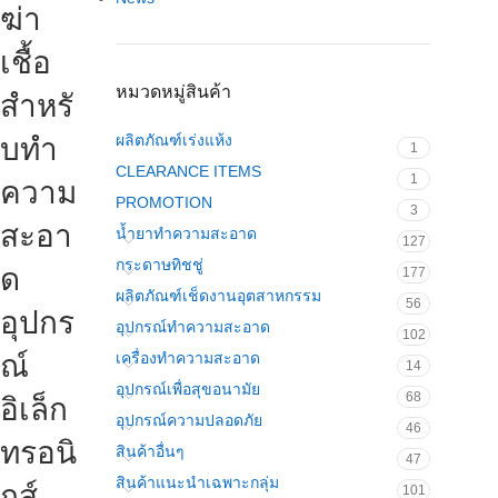
ฆ่า
เชื้อ
หมวดหมู่สินค้า
สำหรั
ผลิตภัณฑ์เร่งแห้ง
บทำ
1
CLEARANCE ITEMS
1
ความ
PROMOTION
3
สะอา
น้ำยาทำความสะอาด
127
กระดาษทิชชู่
ด
177
ผลิตภัณฑ์เช็ดงานอุตสาหกรรม
56
อุปกร
อุปกรณ์ทำความสะอาด
102
ณ์
เครื่องทำความสะอาด
14
อุปกรณ์เพื่อสุขอนามัย
68
อิเล็ก
อุปกรณ์ความปลอดภัย
46
ทรอนิ
สินค้าอื่นๆ
47
สินค้าแนะนำเฉพาะกลุ่ม
กส์
101