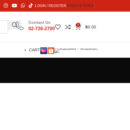
LOGIN / REGISTER
TRACK & TRACE
Contact Us
0
฿
0.00
02-726-2700
CART