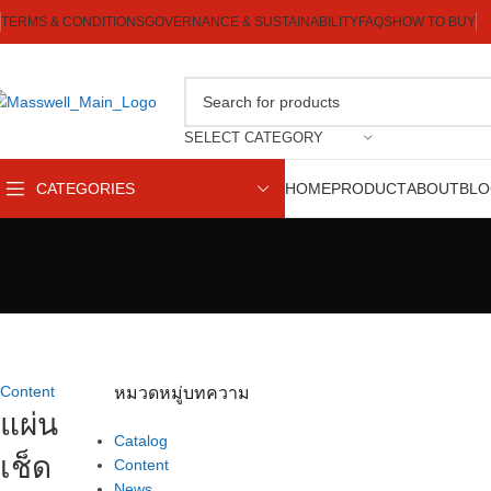
TERMS & CONDITIONS
GOVERNANCE & SUSTAINABILITY
FAQS
HOW TO BUY
SELECT CATEGORY
CATEGORIES
HOME
PRODUCT
ABOUT
BL
Content
หมวดหมู่บทความ
แผ่น
Catalog
เช็ด
Content
News