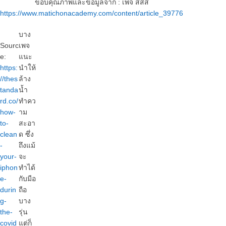
ขอบคุณภาพและข้อมูลจาก : เพจ สสส
https://www.matichonacademy.com/content/article_39776
บาง
Sourc
เพจ
e:
แนะ
https:
นำให้
//thes
ล้าง
tanda
น้ำ
rd.co/
ทำคว
how-
าม
to-
สะอา
clean
ด ซึ่ง
-
ถึงแม้
your-
จะ
iphon
ทำได้
e-
กับมือ
durin
ถือ
g-
บาง
the-
รุ่น
covid
แต่ก็