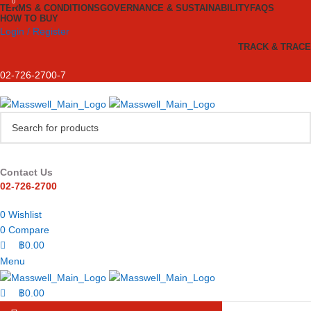
0
0
TERMS & CONDITIONS
GOVERNANCE & SUSTAINABILITY
FAQS
HOW TO BUY
Login / Register
TRACK & TRACE
02-726-2700-7
Contact Us
02-726-2700
0
Wishlist
0
Compare
฿
0.00
Menu
฿
0.00