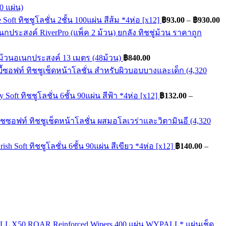
Pr
oft ทิชชูโลชั่น 2ชั้น 100แผ่น สีส้ม *4ห่อ [x12]
฿
93.00
–
฿
930.00
ra
฿
t
ม้วนอเนกประสงค์ 13 เมตร (48ม้วน)
฿
840.00
฿
Soft ทิชชูโลชั่น 6ชั้น 90แผ่น สีฟ้า *4ห่อ [x12]
฿
132.00
–
h Soft ทิชชูโลชั่น 6ชั้น 90แผ่น สีเขียว *4ห่อ [x12]
฿
140.00
–
00
00
WYPALL* แผ่นเช็ด