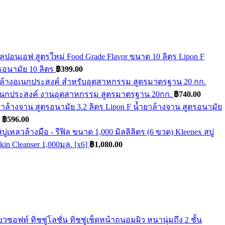
Lipon F
รอนามัย 10 ลิตร
฿
399.00
เนกประสงค์ งานอุตสาหกรรม สูตรมาตรฐาน 20กก.
฿
740.00
Lipon F น้ำยาล้างจาน สูตรอนามัย
Price
฿
596.00
range:
Kleenex สบู่
฿149.00
kin Cleanser 1,000มล. [x6]
฿
1,080.00
through
฿596.00