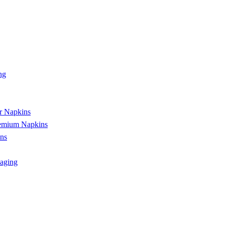
ng
r Napkins
remium Napkins
ns
aging