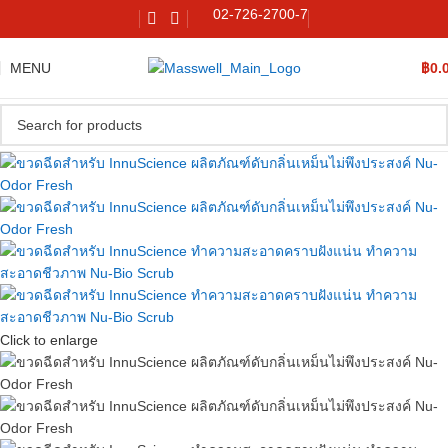
02-726-2700-7
MENU
฿
0.
Click to enlarge