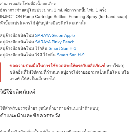
สามารถผลิตโฟมที่มีเนื้อละเอียด
อัตราการจ่ายสบู่โดยประมาณ 1 ml. ต่อการกดปั้มโฟม 1 ครั้ง
INJECTION Pump Cartridge Bottles: Foaming Spray (for hand soap)
หัวปั๊มสเปรย์ ควรใช้คู่กับบู่ล้างมือชนิดโฟมเท่านั้น
สบู่ล้างมือชนิดโฟม
SARAYA Green Apple
สบู่ล้างมือชนิดโฟม
SARAYA Pinky Peach
สบู่ล้างมือชนิดโฟม ไร้กลิ่น
Smart San H-1
สบู่ล้างมือชนิดโฟม ไร้สี ไร้กลิ่น
Smart San H-9
ขอความร่วมมือในการใช้ขวดจ่ายให้ตรงกับผลิตภัณฑ์
หากใช้สบู่
ชนิดอื่นที่ไม่ใช่ตามที่กำหนด สบู่อาจไม่จ่ายออกมาเป็นเนื้อโฟม หรือ
อาจทำให้หัวปั๊มเสียหายได้
วิธีใช้ผลิตภัณฑ์
ใช้สำหรับบรรจุน้ำยา (ชนิดน้ำยาตามคำแนะนำด้านบน)
คำแนะนำและข้อควรระวัง
ห้ามทิ้งผลิตภัณฑ์ลงในแม่น้ำ คู คลอง หรือแหล่งน้ำสาธารณะ