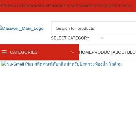
TERMS & CONDITIONS
GOVERNANCE & SUSTAINABILITY
FAQS
HOW TO BUY
SELECT CATEGORY
CATEGORIES
HOME
PRODUCT
ABOUT
BL
Click to enlarge