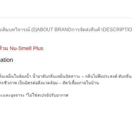
มเติม
บทวิจารณ์ (0)
ABOUT BRAND
การจัดส่งสินค้า
DESCRIPTI
ส้วม Nu-Smell Plus
ation
ม็นในห้องน้ำ น้ำยาดับกลิ่นเหม็นปัสสาวะ – กลิ่นไม่พึงประสงค์ ดับกลิ่นฉี่ส
ชีวภาพ เป็นมิตรต่อสิ่งแวดล้อม – สัตว์เลี้ยงภายในบ้าน
าวะและอุจจาระ *ไม่ใช่สเปรย์ปรับอากาศ