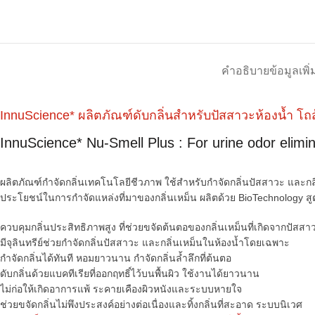
คำอธิบาย
ข้อมูลเพิ่
InnuScience* ผลิตภัณฑ์ดับกลิ่นสำหรับปัสสาวะห้องน้ำ โถ
InnuScience* Nu-Smell Plus : For urine odor elimin
ผลิตภัณฑ์กำจัดกลิ่นเทคโนโลยีชีวภาพ ใช้สำหรับกำจัดกลิ่นปัสสาวะ และกลิ่นเห
ประโยชน์ในการกำจัดแหล่งที่มาของกลิ่นเหม็น ผลิตด้วย BioTechnology สูตร
ควบคุมกลิ่นประสิทธิภาพสูง ที่ช่วยขจัดต้นตอของกลิ่นเหม็นที่เกิดจากปัสส
มีจุลินทรีย์ช่วยกำจัดกลิ่นปัสสาวะ และกลิ่นเหม็นในห้องน้ำโดยเฉพาะ
กำจัดกลิ่นได้ทันที หอมยาวนาน กำจัดกลิ่นล้ำลึกที่ต้นตอ
ดับกลิ่นด้วยแบคทีเรียที่ออกฤทธิ์ไว้บนพื้นผิว ใช้งานได้ยาวนาน
ไม่ก่อให้เกิดอาการแพ้ ระคายเคืองผิวหนังและระบบหายใจ
ช่วยขจัดกลิ่นไม่พึงประสงค์อย่างต่อเนื่องและทิ้งกลิ่นที่สะอาด ระบบนิเวศ