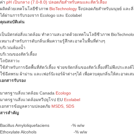
ค่า
pH เป็นกลาง (7.0-8.0) ปลอดภัยสำหรับคนและสัตว์เลี้ยง
ผลิตด้วยเทคโนโลยีชีวภาพ
BioTechnology
จึงปลอดภัยสำหรับมนุษย์ และสิ
ได้ผ่านการรับรองจาก Ecologo และ Ecolabel
คุณสมบัติเด่น
เป็นมิตรต่อสิ่งแวดล้อม ทำความสะอาดด้วยเทคโนโลยีชีวภาพ BioTechnol
เหมาะสำหรับการดับกลิ่นเพิ่มความรู้สึกสะอาดในพื้นที่ต่างๆ
บริเวณห้องน้ำ
บริเวณของสัตว์เลี้ยง
โถปัสสาวะ
ใช้สำหรับการฉีดพื้นที่สัตว์เลี้ยง ช่วยขจัดกลิ่นของสัตว์เลี้ยงที่ไม่พึงประสงค์ไ
ใช้ฉีดพรม ผ้าม่าน และเฟอร์นิเจอร์ผ้าต่างๆได้ เพื่อควบคุมกลิ่นให้สะอาดเส
เอกสารรับรอง
มาตรฐานสิ่งแวดล้อม Canada
Ecologo
มาตรฐานสิ่งแวดล้อมทวีปยุโรป EU
Ecolabel
เอกสารข้อมูลความปลอดภัย
MSDS, SDS
สารสำคัญ
Bacillus Amyloliquefaciens -% w/w
Ethoxylate Alcohols -% w/w