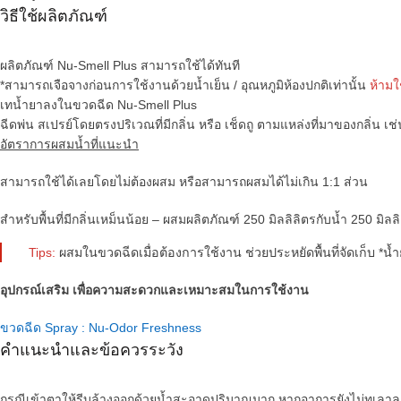
วิธีใช้ผลิตภัณฑ์
ผลิตภัณฑ์ Nu-Smell Plus สามารถใช้ได้ทันที
*สามารถเจือจางก่อนการใช้งานด้วยน้ำเย็น / อุณหภูมิห้องปกติเท่านั้น
ห้ามใ
เทน้ำยาลงในขวดฉีด Nu-Smell Plus
ฉีดพ่น สเปรย์โดยตรงปริเวณที่มีกลิ่น หรือ เช็ดถู ตามแหล่งที่มาของกลิ่น เช
อัตราการผสมน้ำที่แนะนำ
สามารถใช้ได้เลยโดยไม่ต้องผสม หรือสามารถผสมได้ไม่เกิน 1:1 ส่วน
สำหรับพื้นที่มีกลิ่นเหม็นน้อย – ผสมผลิตภัณฑ์ 250 มิลลิลิตรกับน้ำ 250 มิลลิ
Tips:
ผสมในขวดฉีดเมื่อต้องการใช้งาน ช่วยประหยัดพื้นที่จัดเก็บ *น
อุปกรณ์เสริม เพื่อความสะดวกและเหมาะสมในการใช้งาน
ขวดฉีด Spray : Nu-Odor Freshness
คำแนะนำและข้อควรระวัง
กรณีเข้าตาให้รีบล้างออกด้วยน้ำสะอาดปริมาณมาก หากอาการยังไม่ทุเล