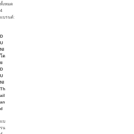
ทั้งหมด
4
แบรนด์:
D
U
NI
โด
ย
D
U
NI
Th
ail
an
d
แบ
รน