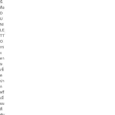
นี้
คือ
D
U
NI
LE
TT
O
กร
ะ
ดา
ษ
เช็
ด
ปา
ก
พรี
เมี่
ยม
ที่
พับ