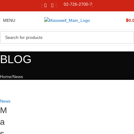
02-726-2700-7
MENU
฿
0.
BLOG
Home
News
News
M
a
s