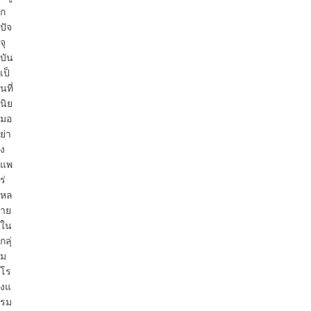
ก
ปัจ
จุ
บัน
เป็
นที่
นิย
มอ
ย่า
ง
แพ
ร่
หล
าย
ใน
กลุ่
ม
โร
งแ
รม