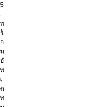
5
:
พ
ร้
อ
ม
อั
พ
เ
ด
ท