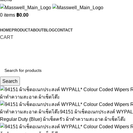
0
items
฿
0.00
Categories
HOME
PRODUCT
ABOUT
BLOG
CONTACT
CART
Search