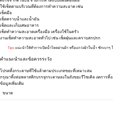
ดึงใช้จากด้านบน จ่ายกระดาษแบบแผ่นต่อแผ่น
ใช้เช็ดตามบริเวณที่ต้องการทำความสะอาด เช่น
เช็ดมือ
เช็ดคราบน้ำและน้ำมัน
เช็ดและเก็บเศษอาหาร
เช็ดทำความสะอาดเครื่องมือ เครื่องใช้ในครัว
งานเช็ดทำความสะอาดทั่วไป เช่น เช็ดฝุ่นและคราบสกปรก
Tips
แนะนำให้ทำการเปิดน้ำไหลผ่านผ้า หรือแกว่งผ้าในน้ำ ซักเบาๆ โด
คำแนะนำและข้อควรระวัง
โปรดทิ้งกระดาษที่ใช้แล้วตามประเภทขยะที่เหมาะสม
กรุณาทิ้งห่อพลาสติกบรรจุกระดาษลงในถังขยะรีไซเคิล งดการทิ้ง
ข้อมูลเพิ่มเติม
ขนาด