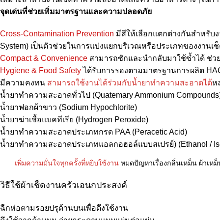
จุดเด่นที่ช่วยเพิ่มมาตรฐานและความปลอดภัย
Cross-Contamination Prevention
มีสีให้เลือกแตกต่างกันสำหร
System) เป็นตัวช่วยในการแบ่งแยกบริเวณหรือประเภทของงานเช็ด
Compact & Convenience
สามารถซักและนำกลับมาใช้ซ้ำได้ ช่วย
Hygiene & Food Safety
ได้รับการรองตามมาตรฐานการผลิต HA
มีความคงทน
สามารถใช้งานได้ร่วมกับน้ำยาทำความสะอาดได้
ห
น้ำยาทำความสะอาดทั่วไป (Quatemary Ammonium Compounds
น้ำยาฟอกผ้าขาว (Sodium Hypochlorite)
น้ำยาฆ่าเชื้อแบคทีเรีย (Hydrogen Peroxide)
น้ำยาทำความสะอาดประเภทกรด PAA (Peracetic Acid)
น้ำยาทำความสะอาดประเภทแอลกอฮอล์แบบสเปรย์) (Ethanol / Is
เพิ่มความมั่นใจทุกครั้งที่หยิบใช้งาน
หมดปัญหาเรื่องกลิ่นเหม็น ผ้าเหม
วิธีใช้ผ้าเช็ดงานครัวเอนกประสงค์
ฉีกห่อตามรอยปรุด้านบนเพื่อดึงใช้งาน