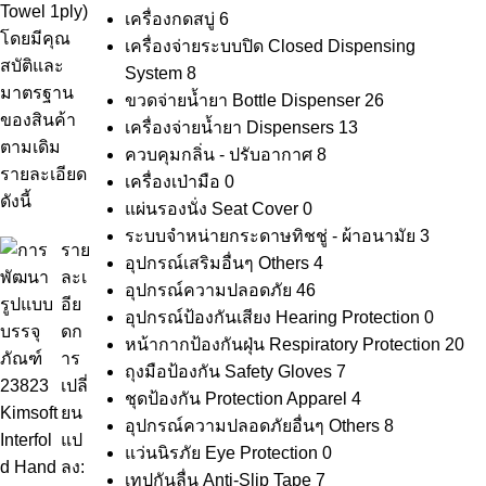
Towel 1ply)
เครื่องกดสบู่
6
โดยมีคุณ
เครื่องจ่ายระบบปิด Closed Dispensing
สบัติและ
System
8
มาตรฐาน
ขวดจ่ายน้ำยา Bottle Dispenser
26
ของสินค้า
เครื่องจ่ายน้ำยา Dispensers
13
ตามเดิม
ควบคุมกลิ่น - ปรับอากาศ
8
รายละเอียด
เครื่องเป่ามือ
0
ดังนี้
แผ่นรองนั่ง Seat Cover
0
ระบบจำหน่ายกระดาษทิชชู่ - ผ้าอนามัย
3
ราย
อุปกรณ์เสริมอื่นๆ Others
4
ละเ
อุปกรณ์ความปลอดภัย
46
อีย
อุปกรณ์ป้องกันเสียง Hearing Protection
0
ดก
หน้ากากป้องกันฝุ่น Respiratory Protection
20
าร
ถุงมือป้องกัน Safety Gloves
7
เปลี่
ชุดป้องกัน Protection Apparel
4
ยน
อุปกรณ์ความปลอดภัยอื่นๆ Others
8
แป
แว่นนิรภัย Eye Protection
0
ลง:
เทปกันลื่น Anti-Slip Tape
7