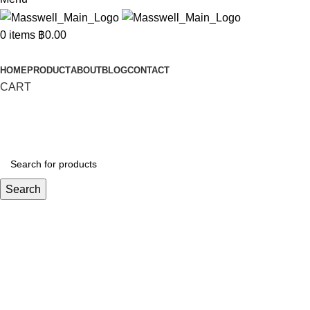
0
items
฿
0.00
Categories
HOME
PRODUCT
ABOUT
BLOG
CONTACT
CART
Search
BLOG
Home
News