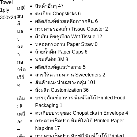
สินค้าอื่นๆ
47
เปลี่
ตะเกียบ Chopsticks
6
ยน
ผลิตภัณฑ์ช่วยเหลือการกลืน
6
สี
กระดาษรองแก้ว Tissue Coaster
2
แล
ผ้าเย็น ทิชชู่เปียก Wet Tissue
12
ะ
หลอดกระดาษ Paper Straw
0
ฉล
ถ้วยน้ำดื่ม Paper Cups
6
า
พรมสั่งตัด 3M
8
กอ
ผลิตภัณฑ์ดูแลร่างกาย
5
าร์ต
สารให้ความหวาน Sweeteners
2
เวิร์
สินค้าแนะนำเฉพาะกลุ่ม
101
ค
สั่งผลิต Customization
36
บรรจุภัณฑ์อาหาร พิมพ์โลโก้ Printed Food
เดิม
Packaging
1
: สี
ตะเกียบบรรจุซอง Chopsticks in Envelope
4
เหลื
กระดาษเช็ดปาก พิมพ์โลโก้ Printed Paper
อง
Napkins
17
–
กระดาษเช็ดปาก ทิชชู่สี พิมพ์โลโก้ Printed
เขีย