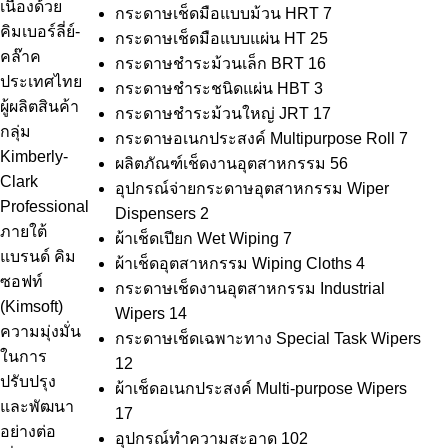
เนื่องด้วย
กระดาษเช็ดมือแบบม้วน HRT
7
คิมเบอร์ลี่ย์-
กระดาษเช็ดมือแบบแผ่น HT
25
คล๊าค
กระดาษชำระม้วนเล็ก BRT
16
ประเทศไทย
กระดาษชำระชนิดแผ่น HBT
3
ผู้ผลิตสินค้า
กระดาษชำระม้วนใหญ่ JRT
17
กลุ่ม
กระดาษอเนกประสงค์ Multipurpose Roll
7
Kimberly-
ผลิตภัณฑ์เช็ดงานอุตสาหกรรม
56
Clark
อุปกรณ์จ่ายกระดาษอุตสาหกรรม Wiper
Professional
Dispensers
2
ภายใต้
ผ้าเช็ดเปียก Wet Wiping
7
แบรนด์ คิม
ผ้าเช็ดอุตสาหกรรม Wiping Cloths
4
ซอฟท์
กระดาษเช็ดงานอุตสาหกรรม Industrial
(Kimsoft)
Wipers
14
ความมุ่งมั่น
กระดาษเช็ดเฉพาะทาง Special Task Wipers
ในการ
12
ปรับปรุง
ผ้าเช็ดอเนกประสงค์ Multi-purpose Wipers
และพัฒนา
17
อย่างต่อ
อุปกรณ์ทำความสะอาด
102