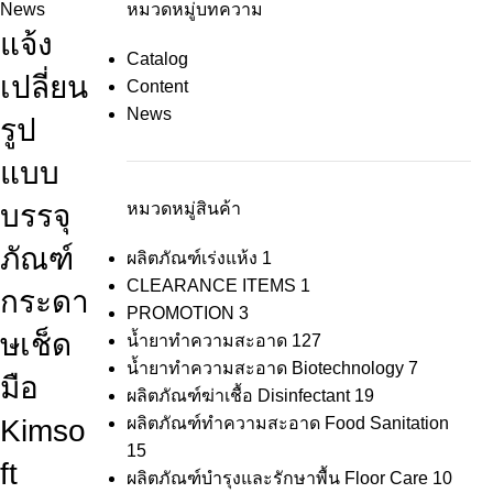
News
หมวดหมู่บทความ
แจ้ง
Catalog
เปลี่ยน
Content
News
รูป
แบบ
บรรจุ
หมวดหมู่สินค้า
ภัณฑ์
ผลิตภัณฑ์เร่งแห้ง
1
CLEARANCE ITEMS
1
กระดา
PROMOTION
3
ษเช็ด
น้ำยาทำความสะอาด
127
น้ำยาทำความสะอาด Biotechnology
7
มือ
ผลิตภัณฑ์ฆ่าเชื้อ Disinfectant
19
Kimso
ผลิตภัณฑ์ทำความสะอาด Food Sanitation
15
ft
ผลิตภัณฑ์บำรุงและรักษาพื้น Floor Care
10