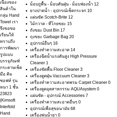
เนื่องของ
ม็อบถูพื้น - ม็อบดันฝุ่น - ม็อบฟองน้ำ
12
สินค้าใน
ยางปาดน้ำ - อุปกรณ์เช็ดกระจก
10
กลุ่ม Hand
แผ่นขัด Scotch-Brite
12
Towel เรา
ไม้กวาด - ที่โกยขยะ
15
จึงขอขอ
ถังขยะ Dust Bin
17
เรียนให้
ถุงขยะ Garbage Bag
20
ทราบถึง
อุปกรณ์อื่นๆ
16
การพัฒนา
เครื่องทำความสะอาด
14
รูปแบบ
เครื่องฉีดน้ำแรงดันสูง High Pressure
บรรจุภัณฑ์
Cleaner
1
กระดาษเช็ด
เครื่องขัดพื้น Floor Cleaner
3
มือ คิม
เครื่องดูดฝุ่น Vaccuum Cleaner
3
ซอฟท์ รุ่น
เครื่องทำความสะอาดพรม Carpet Cleaner
0
หนา 1 ชั้น
เครื่องดูดอุตสาหกรรม AQUAsystem
0
23823
แผ่นขัด - อุปกรณ์ Accessories
7
(Kimsoft
เครื่องทำความสะอาดอื่นๆ
0
Interfold
อุปกรณ์เพื่อสุขอนามัย
68
Hand
เครื่องพ่นน้ำยา
0